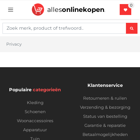
alles
onlinekopen
.
Privacy
Klantenservice
Populaire
categorieën
Retourneren & ruilen
Kleding
Verzending & bezorging
Schoenen
Status van bestelling
Woonaccessoires
Garantie & reparatie
Apparatuur
Betaalmogelijkheden
Tuin