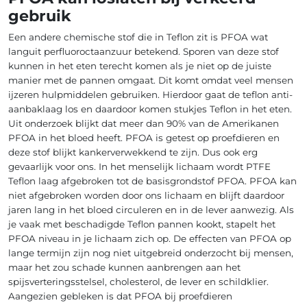
gebruik
Een andere chemische stof die in Teflon zit is PFOA wat
languit perfluoroctaanzuur betekend. Sporen van deze stof
kunnen in het eten terecht komen als je niet op de juiste
manier met de pannen omgaat. Dit komt omdat veel mensen
ijzeren hulpmiddelen gebruiken. Hierdoor gaat de teflon anti-
aanbaklaag los en daardoor komen stukjes Teflon in het eten.
Uit onderzoek blijkt dat meer dan 90% van de Amerikanen
PFOA in het bloed heeft. PFOA is getest op proefdieren en
deze stof blijkt kankerverwekkend te zijn. Dus ook erg
gevaarlijk voor ons. In het menselijk lichaam wordt PTFE
Teflon laag afgebroken tot de basisgrondstof PFOA. PFOA kan
niet afgebroken worden door ons lichaam en blijft daardoor
jaren lang in het bloed circuleren en in de lever aanwezig. Als
je vaak met beschadigde Teflon pannen kookt, stapelt het
PFOA niveau in je lichaam zich op. De effecten van PFOA op
lange termijn zijn nog niet uitgebreid onderzocht bij mensen,
maar het zou schade kunnen aanbrengen aan het
spijsverteringsstelsel, cholesterol, de lever en schildklier.
Aangezien gebleken is dat PFOA bij proefdieren