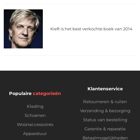
Kieft is het best verkochte boek van 2014
Klantenservice
Populaire
categorieën
Retourneren & ruilen
Kleding
Verzending & bezorging
Schoenen
Status van bestelling
Woonaccessoires
Garantie & reparatie
Apparatuur
Betaalmogelijkheden