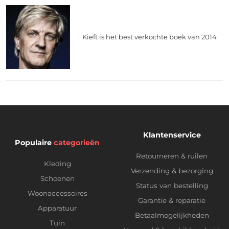
Kieft is het best verkochte boek van 2014
Klantenservice
Populaire
categorieën
Retourneren & ruilen
Kleding
Verzending & bezorging
Schoenen
Status van bestelling
Woonaccessoires
Garantie & reparatie
Apparatuur
Betaalmogelijkheden
Tuin